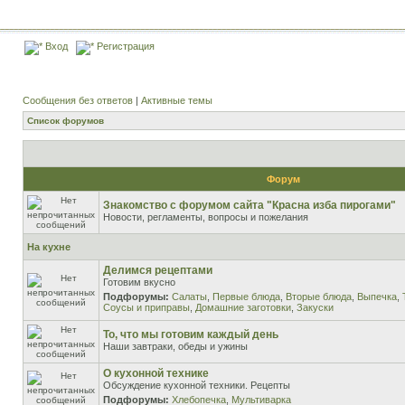
Вход
Регистрация
Сообщения без ответов
|
Активные темы
Список форумов
Форум
Знакомство с форумом сайта "Красна изба пирогами"
Новости, регламенты, вопросы и пожелания
На кухне
Делимся рецептами
Готовим вкусно
Подфорумы:
Салаты
,
Первые блюда
,
Вторые блюда
,
Выпечка
,
Соусы и приправы
,
Домашние заготовки
,
Закуски
То, что мы готовим каждый день
Наши завтраки, обеды и ужины
О кухонной технике
Обсуждение кухонной техники. Рецепты
Подфорумы:
Хлебопечка
,
Мультиварка