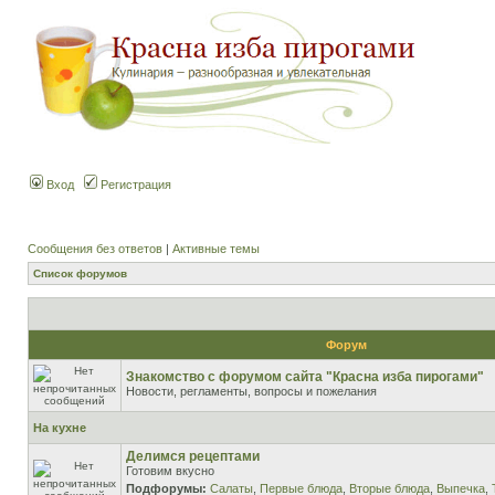
Вход
Регистрация
Сообщения без ответов
|
Активные темы
Список форумов
Форум
Знакомство с форумом сайта "Красна изба пирогами"
Новости, регламенты, вопросы и пожелания
На кухне
Делимся рецептами
Готовим вкусно
Подфорумы:
Салаты
,
Первые блюда
,
Вторые блюда
,
Выпечка
,