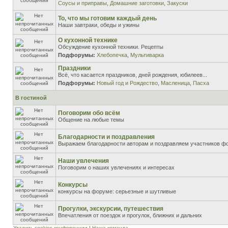
Соусы и приправы
,
Домашние заготовки
,
Закуски
То, что мы готовим каждый день
Наши завтраки, обеды и ужины
О кухонной технике
Обсуждение кухонной техники. Рецепты
Подфорумы:
Хлебопечка
,
Мультиварка
Праздники
Всё, что касается праздников, дней рождения, юбилеев...
Подфорумы:
Новый год и Рождество
,
Масленица
,
Пасха
В гостиной
Поговорим обо всём
Общение на любые темы
Благодарности и поздравления
Выражаем благодарности авторам и поздравляем участников ф
Наши увлечения
Поговорим о наших увлечениях и интересах
Конкурсы
конкурсы на форуме: серьезные и шутливые
Прогулки, экскурсии, путешествия
Впечатления от поездок и прогулок, ближних и дальних
Удалить cookies конференции
|
Наша команда