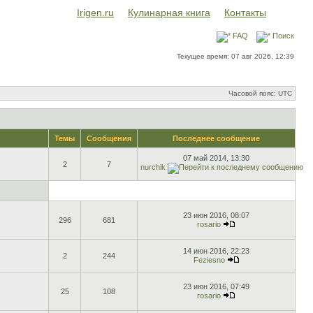
Irigen.ru
Кулинарная книга
Контакты
FAQ
Поиск
Текущее время: 07 авг 2026, 12:39
Часовой пояс: UTC
Темы
Сообщения
Последнее сообщение
07 май 2014, 13:30
2
7
nurchik
23 июн 2016, 08:07
296
681
rosario
14 июн 2016, 22:23
2
244
Feziesno
23 июн 2016, 07:49
25
108
rosario