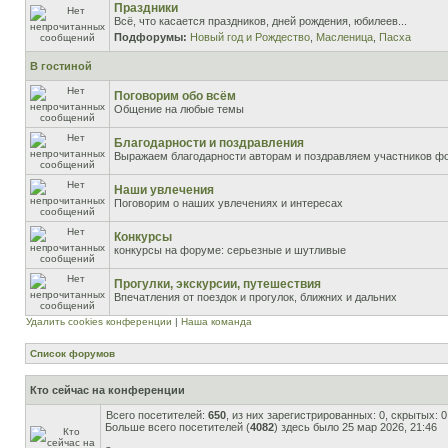
Праздники
Всё, что касается праздников, дней рождения, юбилеев...
Подфорумы:
Новый год и Рождество
,
Масленица
,
Пасха
В гостиной
Поговорим обо всём
Общение на любые темы
Благодарности и поздравления
Выражаем благодарности авторам и поздравляем участников ф
Наши увлечения
Поговорим о наших увлечениях и интересах
Конкурсы
конкурсы на форуме: серьезные и шутливые
Прогулки, экскурсии, путешествия
Впечатления от поездок и прогулок, ближних и дальних
Удалить cookies конференции
|
Наша команда
Список форумов
Кто сейчас на конференции
Всего посетителей:
650
, из них зарегистрированных: 0, скрытых: 
Больше всего посетителей (
4082
) здесь было 25 мар 2026, 21:46