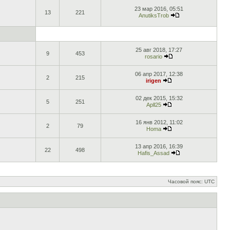
23 мар 2016, 05:51
13
221
AnutiksTrob
25 авг 2018, 17:27
9
453
rosario
06 апр 2017, 12:38
2
215
irigen
02 дек 2015, 15:32
5
251
Apll25
16 янв 2012, 11:02
2
79
Homa
13 апр 2016, 16:39
22
498
Hafis_Assad
Часовой пояс: UTC