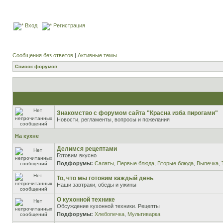
Вход
Регистрация
Сообщения без ответов
|
Активные темы
Список форумов
Знакомство с форумом сайта "Красна изба пирогами"
Новости, регламенты, вопросы и пожелания
На кухне
Делимся рецептами
Готовим вкусно
Подфорумы:
Салаты
,
Первые блюда
,
Вторые блюда
,
Выпечка
,
То, что мы готовим каждый день
Наши завтраки, обеды и ужины
О кухонной технике
Обсуждение кухонной техники. Рецепты
Подфорумы:
Хлебопечка
,
Мультиварка