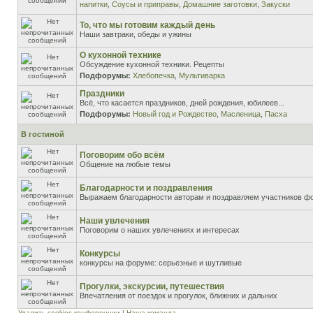
напитки
,
Соусы и приправы
,
Домашние заготовки
,
Закуски
То, что мы готовим каждый день
Наши завтраки, обеды и ужины
О кухонной технике
Обсуждение кухонной техники. Рецепты
Подфорумы:
Хлебопечка
,
Мультиварка
Праздники
Всё, что касается праздников, дней рождения, юбилеев...
Подфорумы:
Новый год и Рождество
,
Масленица
,
Пасха
В гостиной
Поговорим обо всём
Общение на любые темы
Благодарности и поздравления
Выражаем благодарности авторам и поздравляем участников ф
Наши увлечения
Поговорим о наших увлечениях и интересах
Конкурсы
конкурсы на форуме: серьезные и шутливые
Прогулки, экскурсии, путешествия
Впечатления от поездок и прогулок, ближних и дальних
Удалить cookies конференции
|
Наша команда