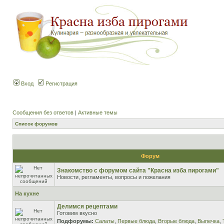
Вход
Регистрация
Сообщения без ответов
|
Активные темы
Список форумов
Форум
Знакомство с форумом сайта "Красна изба пирогами"
Новости, регламенты, вопросы и пожелания
На кухне
Делимся рецептами
Готовим вкусно
Подфорумы:
Салаты
,
Первые блюда
,
Вторые блюда
,
Выпечка
,