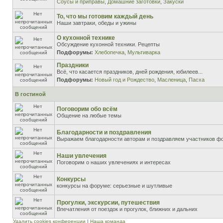
Соусы и приправы
,
Домашние заготовки
,
Закуски
То, что мы готовим каждый день
Наши завтраки, обеды и ужины
О кухонной технике
Обсуждение кухонной техники. Рецепты
Подфорумы:
Хлебопечка
,
Мультиварка
Праздники
Всё, что касается праздников, дней рождения, юбилеев...
Подфорумы:
Новый год и Рождество
,
Масленица
,
Пасха
В гостиной
Поговорим обо всём
Общение на любые темы
Благодарности и поздравления
Выражаем благодарности авторам и поздравляем участников ф
Наши увлечения
Поговорим о наших увлечениях и интересах
Конкурсы
конкурсы на форуме: серьезные и шутливые
Прогулки, экскурсии, путешествия
Впечатления от поездок и прогулок, ближних и дальних
Удалить cookies конференции
|
Наша команда