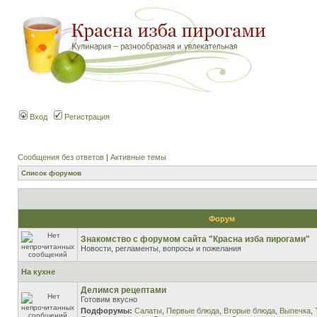
Вход
Регистрация
Сообщения без ответов
|
Активные темы
Список форумов
Форум
Знакомство с форумом сайта "Красна изба пирогами"
Новости, регламенты, вопросы и пожелания
На кухне
Делимся рецептами
Готовим вкусно
Подфорумы:
Салаты
,
Первые блюда
,
Вторые блюда
,
Выпечка
,