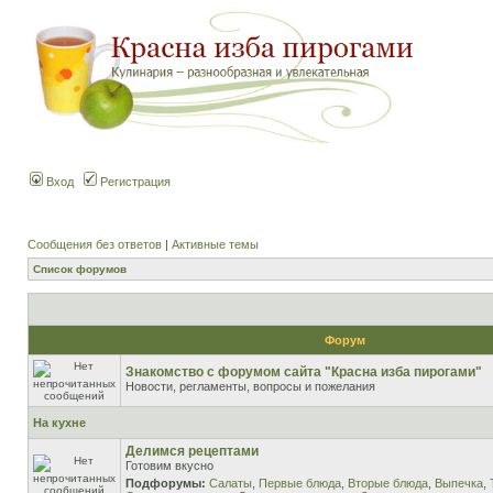
Вход
Регистрация
Сообщения без ответов
|
Активные темы
Список форумов
Форум
Знакомство с форумом сайта "Красна изба пирогами"
Новости, регламенты, вопросы и пожелания
На кухне
Делимся рецептами
Готовим вкусно
Подфорумы:
Салаты
,
Первые блюда
,
Вторые блюда
,
Выпечка
,