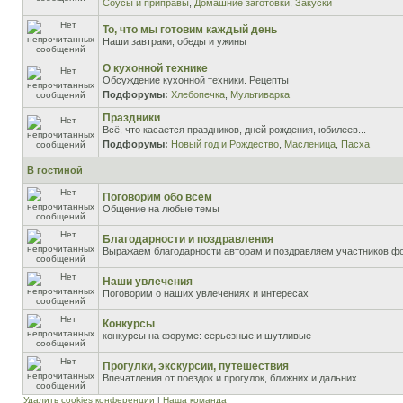
Соусы и приправы
,
Домашние заготовки
,
Закуски
То, что мы готовим каждый день
Наши завтраки, обеды и ужины
О кухонной технике
Обсуждение кухонной техники. Рецепты
Подфорумы:
Хлебопечка
,
Мультиварка
Праздники
Всё, что касается праздников, дней рождения, юбилеев...
Подфорумы:
Новый год и Рождество
,
Масленица
,
Пасха
В гостиной
Поговорим обо всём
Общение на любые темы
Благодарности и поздравления
Выражаем благодарности авторам и поздравляем участников ф
Наши увлечения
Поговорим о наших увлечениях и интересах
Конкурсы
конкурсы на форуме: серьезные и шутливые
Прогулки, экскурсии, путешествия
Впечатления от поездок и прогулок, ближних и дальних
Удалить cookies конференции
|
Наша команда