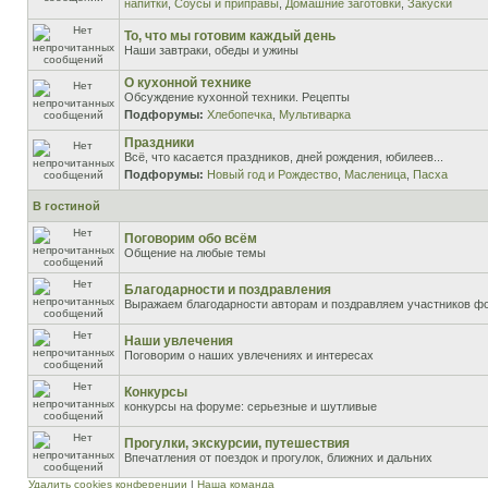
напитки
,
Соусы и приправы
,
Домашние заготовки
,
Закуски
То, что мы готовим каждый день
Наши завтраки, обеды и ужины
О кухонной технике
Обсуждение кухонной техники. Рецепты
Подфорумы:
Хлебопечка
,
Мультиварка
Праздники
Всё, что касается праздников, дней рождения, юбилеев...
Подфорумы:
Новый год и Рождество
,
Масленица
,
Пасха
В гостиной
Поговорим обо всём
Общение на любые темы
Благодарности и поздравления
Выражаем благодарности авторам и поздравляем участников ф
Наши увлечения
Поговорим о наших увлечениях и интересах
Конкурсы
конкурсы на форуме: серьезные и шутливые
Прогулки, экскурсии, путешествия
Впечатления от поездок и прогулок, ближних и дальних
Удалить cookies конференции
|
Наша команда