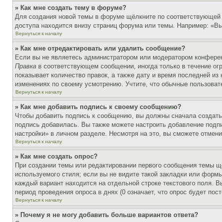
» Как мне создать тему в форуме?
Для создания новой темы в форуме щёлкните по соответствующей 
доступа находится внизу страниц форума или темы. Например: «Вы 
Вернуться к началу
» Как мне отредактировать или удалить сообщение?
Если вы не являетесь администратором или модератором конферен
Правка
в соответствующем сообщении, иногда только в течение огр
показывает количество правок, а также дату и время последней из
изменениях по своему усмотрению. Учтите, что обычные пользовате
Вернуться к началу
» Как мне добавить подпись к своему сообщению?
Чтобы добавить подпись к сообщению, вы должны сначала создать
подпись добавилась. Вы также можете настроить добавление под
настройки» в личном разделе. Несмотря на это, вы сможете отме
Вернуться к началу
» Как мне создать опрос?
При создании темы или редактировании первого сообщения темы щ
используемого стиля; если вы не видите такой закладки или формы
каждый вариант находится на отдельной строке текстового поля. В
период проведения опроса в днях (0 означает, что опрос будет пос
Вернуться к началу
» Почему я не могу добавить больше вариантов ответа?