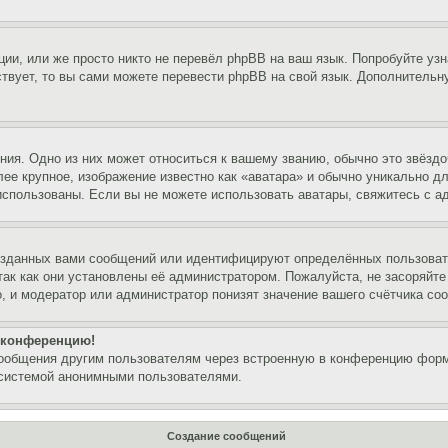
ии, или же просто никто не перевёл phpBB на ваш язык. Попробуйте узн
ествует, то вы сами можете перевести phpBB на свой язык. Дополнител
ия. Одно из них может относиться к вашему званию, обычно это звёздо
лее крупное, изображение известно как «аватара» и обычно уникально д
ь использованы. Если вы не можете использовать аватары, свяжитесь с
озданных вами сообщений или идентифицируют определённых пользовате
так как они установлены её администратором. Пожалуйста, не засоряйт
, и модератор или администратор понизят значение вашего счётчика со
а конференцию!
сообщения другим пользователям через встроенную в конференцию форм
 системой анонимными пользователями.
Создание сообщений