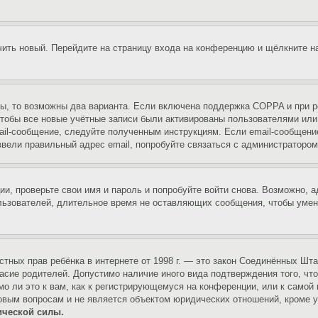
учить новый. Перейдите на страницу входа на конференцию и щёлкните 
ы, то возможны два варианта. Если включена поддержка COPPA и при ре
чтобы все новые учётные записи были активированы пользователями или
ail-сообщение, следуйте полученным инструкциям. Если email-сообщение
ввели правильный адрес email, попробуйте связаться с администратором
ии, проверьте свои имя и пароль и попробуйте войти снова. Возможно,
льзователей, длительное время не оставляющих сообщения, чтобы умен
 частных прав ребёнка в интернете от 1998 г. — это закон Соединённых 
асие родителей. Допустимо наличие иного вида подтверждения того, чт
о ли это к вам, как к регистрирующемуся на конференции, или к самой
овым вопросам и не является объектом юридических отношений, кроме 
ической силы.