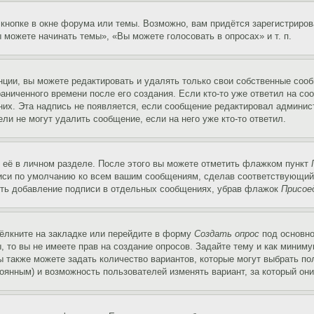
кнопке в окне форума или темы. Возможно, вам придётся зарегистриров
можете начинать темы», «Вы можете голосовать в опросах» и т. п.
ции, вы можете редактировать и удалять только свои собственные сооб
аниченного времени после его создания. Если кто-то уже ответил на со
 них. Эта надпись не появляется, если сообщение редактировал админис
ли не могут удалить сообщение, если на него уже кто-то ответил.
 её в личном разделе. После этого вы можете отметить флажком пункт
писи по умолчанию ко всем вашим сообщениям, сделав соответствующий
нить добавление подписи в отдельных сообщениях, убрав флажок
Присое
ёлкните на закладке или перейдите в форму
Создать опрос
под основно
, то вы не имеете прав на создание опросов. Задайте тему и как миним
ы также можете задать количество вариантов, которые могут выбрать п
тоянным) и возможность пользователей изменять вариант, за который он