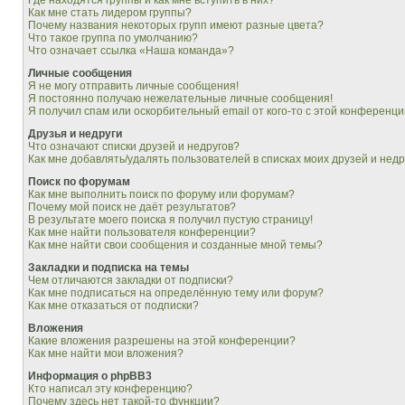
Где находятся группы и как мне вступить в них?
Как мне стать лидером группы?
Почему названия некоторых групп имеют разные цвета?
Что такое группа по умолчанию?
Что означает ссылка «Наша команда»?
Личные сообщения
Я не могу отправить личные сообщения!
Я постоянно получаю нежелательные личные сообщения!
Я получил спам или оскорбительный email от кого-то с этой конференци
Друзья и недруги
Что означают списки друзей и недругов?
Как мне добавлять/удалять пользователей в списках моих друзей и недр
Поиск по форумам
Как мне выполнить поиск по форуму или форумам?
Почему мой поиск не даёт результатов?
В результате моего поиска я получил пустую страницу!
Как мне найти пользователя конференции?
Как мне найти свои сообщения и созданные мной темы?
Закладки и подписка на темы
Чем отличаются закладки от подписки?
Как мне подписаться на определённую тему или форум?
Как мне отказаться от подписки?
Вложения
Какие вложения разрешены на этой конференции?
Как мне найти мои вложения?
Информация о phpBB3
Кто написал эту конференцию?
Почему здесь нет такой-то функции?