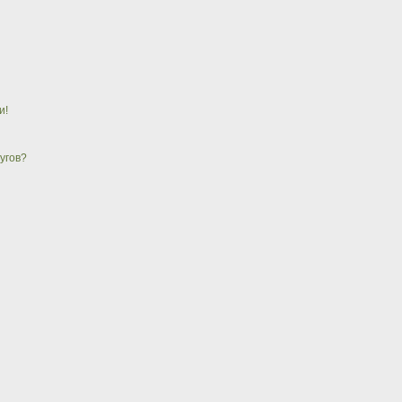
и!
угов?