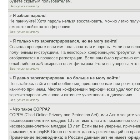
будете скрытым пользователем.
Вернуться к началу
» Я забыл пароль!
Не паникуйте! Хотя пароль нельзя восстановить, можно легко пол
сможете войти на конференцию.
Вернуться к началу
» Я только что зарегистрировался, но не могу войти!
Сначала проверьте свои имя пользователя и пароль. Если они верн
полученным инструкциям. На некоторых конференциях требуется, 
отображается в процессе регистрации. Если вам было прислано em
email либо он заблокирован спам-фильтром. Если вы уверены, что 
Вернуться к началу
» Я давно зарегистрирован, но больше не могу войти!
Попытайтесь найти email-сообщение, присланное вам при регистрац
каким-то причинам. Многие конференции периодически удаляют по
зарегистрироваться снова и активнее участвовать в дискуссиях.
Вернуться к началу
» Что такое COPPA?
COPPA (Child Online Privacy and Protection Act), или Акт о защите
несовершеннолетних младше 13 лет, иметь на это письменное согл
несовершеннолетних младше 13 лет. Если вы не уверены, применим
внимание, что phpBB Group не может давать рекомендаций по прав
Примечание переводчика: в России данный акт не имеет юрид