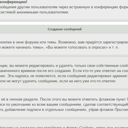
а конференцию!
сообщения другим пользователям через встроенную в конференцию форм
 системой анонимными пользователями.
Создание сообщений
кнопке в окне форума или темы. Возможно, вам придётся зарегистриров
можете начинать темы», «Вы можете голосовать в опросах» и т. п.
ции, вы можете редактировать и удалять только свои собственные сооб
аниченного времени после его создания. Если кто-то уже ответил на со
 них. Эта надпись не появляется, если сообщение редактировал админис
ли не могут удалить сообщение, если на него уже кто-то ответил.
 её в личном разделе. После этого вы можете отметить флажком пункт
писи по умолчанию ко всем вашим сообщениям, сделав соответствующий
нить добавление подписи в отдельных сообщениях, убрав флажок
Присое
ёлкните на закладке или перейдите в форму
Создать опрос
под основно