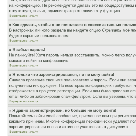
на конференцию. Не рекомендуется делать это на общедоступном ко
отсутствует, значит, администратор отключил эту функцию.
Вернуться к началу
» Как сделать, чтобы я не появлялся в списке активных польз
В настройках личного раздела вы найдёте опцию
Скрывать моё пр
будете скрытым пользователем.
Вернуться к началу
» Я забыл пароль!
Не паникуйте! Хотя пароль нельзя восстановить, можно легко пол
сможете войти на конференцию.
Вернуться к началу
» Я только что зарегистрировался, но не могу войти!
Сначала проверьте свои имя пользователя и пароль. Если они верн
полученным инструкциям. На некоторых конференциях требуется, 
отображается в процессе регистрации. Если вам было прислано em
email либо он заблокирован спам-фильтром. Если вы уверены, что 
Вернуться к началу
» Я давно зарегистрирован, но больше не могу войти!
Попытайтесь найти email-сообщение, присланное вам при регистрац
каким-то причинам. Многие конференции периодически удаляют по
зарегистрироваться снова и активнее участвовать в дискуссиях.
Вернуться к началу