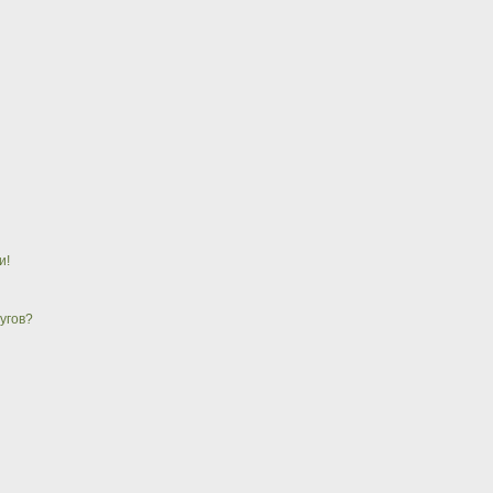
и!
угов?