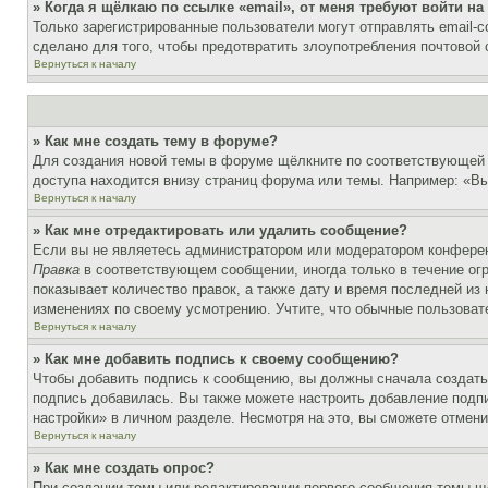
» Когда я щёлкаю по ссылке «email», от меня требуют войти н
Только зарегистрированные пользователи могут отправлять email-
сделано для того, чтобы предотвратить злоупотребления почтовой
Вернуться к началу
» Как мне создать тему в форуме?
Для создания новой темы в форуме щёлкните по соответствующей 
доступа находится внизу страниц форума или темы. Например: «Вы 
Вернуться к началу
» Как мне отредактировать или удалить сообщение?
Если вы не являетесь администратором или модератором конферен
Правка
в соответствующем сообщении, иногда только в течение огр
показывает количество правок, а также дату и время последней из
изменениях по своему усмотрению. Учтите, что обычные пользовате
Вернуться к началу
» Как мне добавить подпись к своему сообщению?
Чтобы добавить подпись к сообщению, вы должны сначала создать
подпись добавилась. Вы также можете настроить добавление под
настройки» в личном разделе. Несмотря на это, вы сможете отме
Вернуться к началу
» Как мне создать опрос?
При создании темы или редактировании первого сообщения темы щ