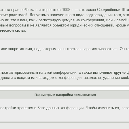
 частных прав ребёнка в интернете от 1998 г. — это закон Соединённых 
асие родителей. Допустимо наличие иного вида подтверждения того, чт
о ли это к вам, как к регистрирующемуся на конференции, или к самой
овым вопросам и не является объектом юридических отношений, кроме 
ической силы.
или запретил имя, под которым вы пытаетесь зарегистрироваться. Он т
аться авторизованным на этой конференции, а также выполняют другие ф
дности с входом или выходом с конференции, возможно, удаление cook
Параметры и настройки пользователя
астройки хранятся в базе данных конференции. Чтобы изменить их, пер