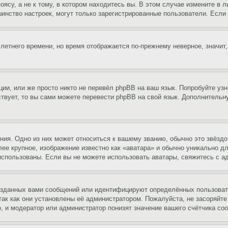
су, а не к тому, в котором находитесь вы. В этом случае измените в ли
льшинство настроек, могут только зарегистрированные пользователи. Есл
 летнего времени, но время отображается по-прежнему неверное, значит
ии, или же просто никто не перевёл phpBB на ваш язык. Попробуйте узн
ествует, то вы сами можете перевести phpBB на свой язык. Дополнител
ия. Одно из них может относиться к вашему званию, обычно это звёздо
лее крупное, изображение известно как «аватара» и обычно уникально д
ь использованы. Если вы не можете использовать аватары, свяжитесь с
озданных вами сообщений или идентифицируют определённых пользовате
так как они установлены её администратором. Пожалуйста, не засоряйт
, и модератор или администратор понизят значение вашего счётчика со