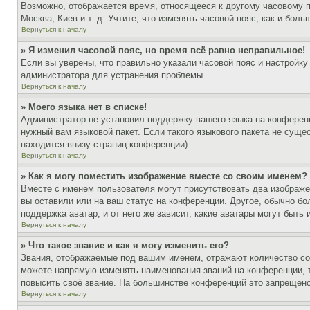
Возможно, отображается время, относящееся к другому часовому поя
Москва, Киев и т. д. Учтите, что изменять часовой пояс, как и бо
Вернуться к началу
» Я изменил часовой пояс, но время всё равно неправильное!
Если вы уверены, что правильно указали часовой пояс и настройку
администратора для устранения проблемы.
Вернуться к началу
» Моего языка нет в списке!
Администратор не установил поддержку вашего языка на конференц
нужный вам языковой пакет. Если такого языкового пакета не сущ
находится внизу страниц конференции).
Вернуться к началу
» Как я могу поместить изображение вместе со своим именем?
Вместе с именем пользователя могут присутствовать два изображен
вы оставили или на ваш статус на конференции. Другое, обычно бо
поддержка аватар, и от него же зависит, какие аватары могут быт
Вернуться к началу
» Что такое звание и как я могу изменить его?
Звания, отображаемые под вашим именем, отражают количество с
можете напрямую изменять наименования званий на конференции, 
повысить своё звание. На большинстве конференций это запрещено
Вернуться к началу