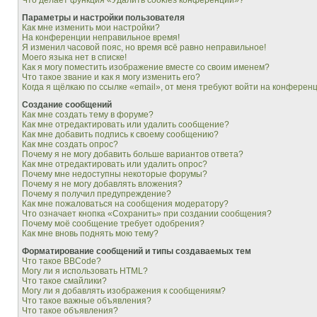
Что делает функция «Удалить cookies конференции»?
Параметры и настройки пользователя
Как мне изменить мои настройки?
На конференции неправильное время!
Я изменил часовой пояс, но время всё равно неправильное!
Моего языка нет в списке!
Как я могу поместить изображение вместе со своим именем?
Что такое звание и как я могу изменить его?
Когда я щёлкаю по ссылке «email», от меня требуют войти на конферен
Создание сообщений
Как мне создать тему в форуме?
Как мне отредактировать или удалить сообщение?
Как мне добавить подпись к своему сообщению?
Как мне создать опрос?
Почему я не могу добавить больше вариантов ответа?
Как мне отредактировать или удалить опрос?
Почему мне недоступны некоторые форумы?
Почему я не могу добавлять вложения?
Почему я получил предупреждение?
Как мне пожаловаться на сообщения модератору?
Что означает кнопка «Сохранить» при создании сообщения?
Почему моё сообщение требует одобрения?
Как мне вновь поднять мою тему?
Форматирование сообщений и типы создаваемых тем
Что такое BBCode?
Могу ли я использовать HTML?
Что такое смайлики?
Могу ли я добавлять изображения к сообщениям?
Что такое важные объявления?
Что такое объявления?