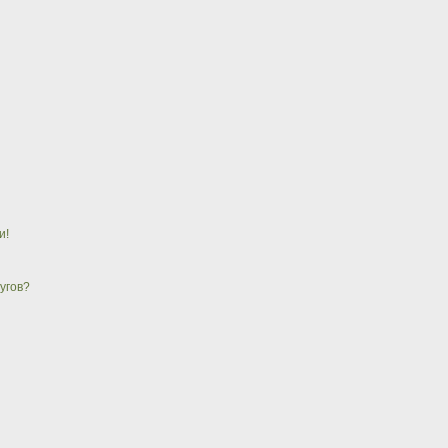
и!
угов?