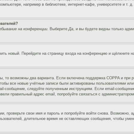
мпьютере, например в библиотеке, интернет-кафе, университете и т. д
ователей?
ебывание на конференции
. Выберите
Да
, и вы будете видны только адм
учить новый. Перейдите на страницу входа на конференцию и щёлкните 
ы, то возможны два варианта. Если включена поддержка COPPA и при ре
чтобы все новые учётные записи были активированы пользователями или
ail-сообщение, следуйте полученным инструкциям. Если email-сообщение
ввели правильный адрес email, попробуйте связаться с администратором
ии, проверьте свои имя и пароль и попробуйте войти снова. Возможно,
льзователей, длительное время не оставляющих сообщения, чтобы умен