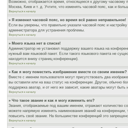
Возможно, отображается время, относящееся к другому часовому поя
Москва, Киев и т. д. Учтите, что изменять часовой пояс, как и бо
Вернуться к началу
» Я изменил часовой пояс, но время всё равно неправильное!
Если вы уверены, что правильно указали часовой пояс и настройку
администратора для устранения проблемы.
Вернуться к началу
» Моего языка нет в списке!
Администратор не установил поддержку вашего языка на конференц
нужный вам языковой пакет. Если такого языкового пакета не сущ
находится внизу страниц конференции).
Вернуться к началу
» Как я могу поместить изображение вместе со своим именем?
Вместе с именем пользователя могут присутствовать два изображен
вы оставили или на ваш статус на конференции. Другое, обычно бо
поддержка аватар, и от него же зависит, какие аватары могут быт
Вернуться к началу
» Что такое звание и как я могу изменить его?
Звания, отображаемые под вашим именем, отражают количество с
можете напрямую изменять наименования званий на конференции, 
повысить своё звание. На большинстве конференций это запрещено
Вернуться к началу