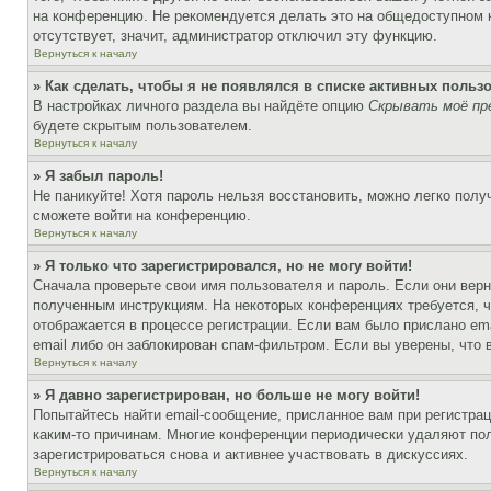
на конференцию. Не рекомендуется делать это на общедоступном ко
отсутствует, значит, администратор отключил эту функцию.
Вернуться к началу
» Как сделать, чтобы я не появлялся в списке активных польз
В настройках личного раздела вы найдёте опцию
Скрывать моё пр
будете скрытым пользователем.
Вернуться к началу
» Я забыл пароль!
Не паникуйте! Хотя пароль нельзя восстановить, можно легко пол
сможете войти на конференцию.
Вернуться к началу
» Я только что зарегистрировался, но не могу войти!
Сначала проверьте свои имя пользователя и пароль. Если они верн
полученным инструкциям. На некоторых конференциях требуется, 
отображается в процессе регистрации. Если вам было прислано em
email либо он заблокирован спам-фильтром. Если вы уверены, что 
Вернуться к началу
» Я давно зарегистрирован, но больше не могу войти!
Попытайтесь найти email-сообщение, присланное вам при регистрац
каким-то причинам. Многие конференции периодически удаляют по
зарегистрироваться снова и активнее участвовать в дискуссиях.
Вернуться к началу