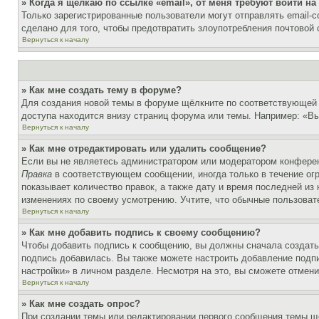
» Когда я щёлкаю по ссылке «email», от меня требуют войти н
Только зарегистрированные пользователи могут отправлять email-
сделано для того, чтобы предотвратить злоупотребления почтовой
Вернуться к началу
» Как мне создать тему в форуме?
Для создания новой темы в форуме щёлкните по соответствующей 
доступа находится внизу страниц форума или темы. Например: «Вы 
Вернуться к началу
» Как мне отредактировать или удалить сообщение?
Если вы не являетесь администратором или модератором конферен
Правка
в соответствующем сообщении, иногда только в течение огр
показывает количество правок, а также дату и время последней из
изменениях по своему усмотрению. Учтите, что обычные пользовате
Вернуться к началу
» Как мне добавить подпись к своему сообщению?
Чтобы добавить подпись к сообщению, вы должны сначала создать
подпись добавилась. Вы также можете настроить добавление под
настройки» в личном разделе. Несмотря на это, вы сможете отме
Вернуться к началу
» Как мне создать опрос?
При создании темы или редактировании первого сообщения темы щ