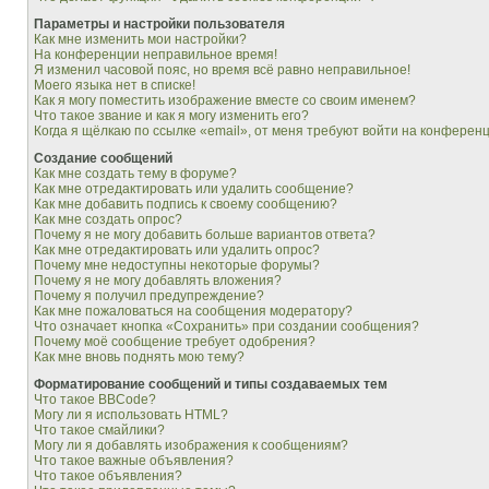
Параметры и настройки пользователя
Как мне изменить мои настройки?
На конференции неправильное время!
Я изменил часовой пояс, но время всё равно неправильное!
Моего языка нет в списке!
Как я могу поместить изображение вместе со своим именем?
Что такое звание и как я могу изменить его?
Когда я щёлкаю по ссылке «email», от меня требуют войти на конферен
Создание сообщений
Как мне создать тему в форуме?
Как мне отредактировать или удалить сообщение?
Как мне добавить подпись к своему сообщению?
Как мне создать опрос?
Почему я не могу добавить больше вариантов ответа?
Как мне отредактировать или удалить опрос?
Почему мне недоступны некоторые форумы?
Почему я не могу добавлять вложения?
Почему я получил предупреждение?
Как мне пожаловаться на сообщения модератору?
Что означает кнопка «Сохранить» при создании сообщения?
Почему моё сообщение требует одобрения?
Как мне вновь поднять мою тему?
Форматирование сообщений и типы создаваемых тем
Что такое BBCode?
Могу ли я использовать HTML?
Что такое смайлики?
Могу ли я добавлять изображения к сообщениям?
Что такое важные объявления?
Что такое объявления?