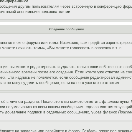
а конференцию!
сообщения другим пользователям через встроенную в конференцию форм
 системой анонимными пользователями.
Создание сообщений
кнопке в окне форума или темы. Возможно, вам придётся зарегистриров
можете начинать темы», «Вы можете голосовать в опросах» и т. п.
ции, вы можете редактировать и удалять только свои собственные сооб
аниченного времени после его создания. Если кто-то уже ответил на со
 них. Эта надпись не появляется, если сообщение редактировал админис
ли не могут удалить сообщение, если на него уже кто-то ответил.
 её в личном разделе. После этого вы можете отметить флажком пункт
писи по умолчанию ко всем вашим сообщениям, сделав соответствующий
нить добавление подписи в отдельных сообщениях, убрав флажок
Присое
ёлкните на закладке или перейдите в форму
Создать опрос
под основно