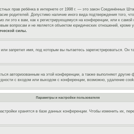
 частных прав ребёнка в интернете от 1998 г. — это закон Соединённых 
асие родителей. Допустимо наличие иного вида подтверждения того, чт
о ли это к вам, как к регистрирующемуся на конференции, или к самой
овым вопросам и не является объектом юридических отношений, кроме 
ической силы.
или запретил имя, под которым вы пытаетесь зарегистрироваться. Он т
аться авторизованным на этой конференции, а также выполняют другие ф
дности с входом или выходом с конференции, возможно, удаление cook
Параметры и настройки пользователя
астройки хранятся в базе данных конференции. Чтобы изменить их, пер