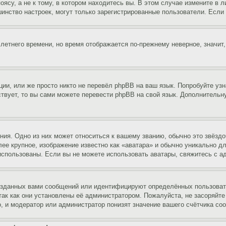
су, а не к тому, в котором находитесь вы. В этом случае измените в ли
льшинство настроек, могут только зарегистрированные пользователи. Есл
 летнего времени, но время отображается по-прежнему неверное, значит
ии, или же просто никто не перевёл phpBB на ваш язык. Попробуйте узн
ествует, то вы сами можете перевести phpBB на свой язык. Дополнител
ия. Одно из них может относиться к вашему званию, обычно это звёздо
лее крупное, изображение известно как «аватара» и обычно уникально д
ь использованы. Если вы не можете использовать аватары, свяжитесь с
озданных вами сообщений или идентифицируют определённых пользовате
так как они установлены её администратором. Пожалуйста, не засоряйт
, и модератор или администратор понизят значение вашего счётчика со