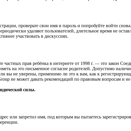
страции, проверьте свои имя и пароль и попробуйте войти снов
ериодически удаляют пользователей, длительное время не оста
ктивнее участвовать в дискуссиях.
ащите частных прав ребёнка в интернете от 1998 г. — это закон С
меть на это письменное согласие родителей. Допустимо наличи
и вы не уверены, применимо ли это к вам, как к регистрирующ
Group не может давать рекомендаций по правовым вопросам и н
ридической силы.
рес или запретил имя, под которым вы пытаетесь зарегистриро
ференции.