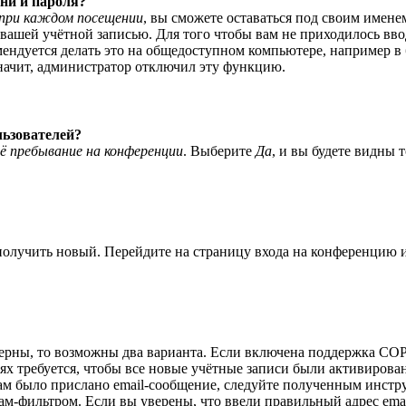
ни и пароля?
при каждом посещении
, вы сможете оставаться под своим имене
я вашей учётной записью. Для того чтобы вам не приходилось вв
ндуется делать это на общедоступном компьютере, например в би
значит, администратор отключил эту функцию.
льзователей?
ё пребывание на конференции
. Выберите
Да
, и вы будете видны 
 получить новый. Перейдите на страницу входа на конференцию
верны, то возможны два варианта. Если включена поддержка COPP
 требуется, чтобы все новые учётные записи были активирован
ам было прислано email-сообщение, следуйте полученным инстру
ам-фильтром. Если вы уверены, что ввели правильный адрес emai