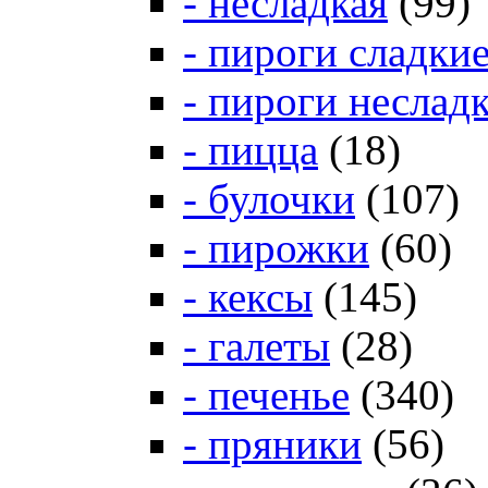
- несладкая
(99)
- пироги сладки
- пироги неслад
- пицца
(18)
- булочки
(107)
- пирожки
(60)
- кексы
(145)
- галеты
(28)
- печенье
(340)
- пряники
(56)