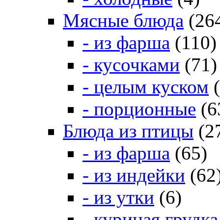
Мясные блюда
(26
- из фарша
(110)
- кусочками
(71)
- целым куском
(
- порционные
(6
Блюда из птицы
(2
- из фарша
(65)
- из индейки
(62
- из утки
(6)
- куриная грудка