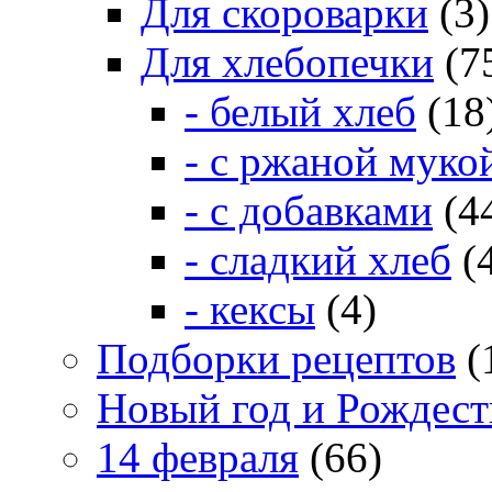
Для скороварки
(3)
Для хлебопечки
(7
- белый хлеб
(18
- с ржаной муко
- с добавками
(4
- сладкий хлеб
(
- кексы
(4)
Подборки рецептов
(
Новый год и Рождест
14 февраля
(66)