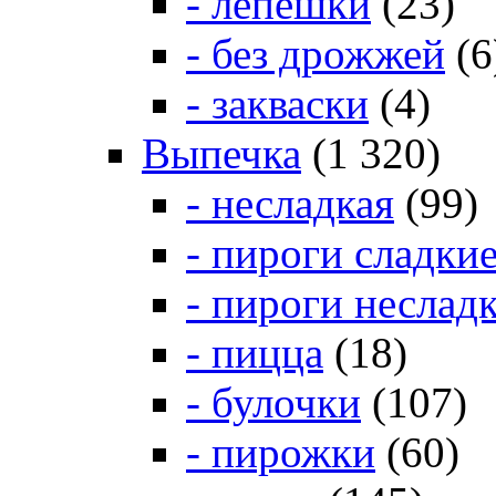
- лепешки
(23)
- без дрожжей
(6
- закваски
(4)
Выпечка
(1 320)
- несладкая
(99)
- пироги сладки
- пироги неслад
- пицца
(18)
- булочки
(107)
- пирожки
(60)