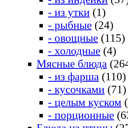
- из утки
(1)
- рыбные
(24)
- овощные
(115)
- холодные
(4)
Мясные блюда
(26
- из фарша
(110)
- кусочками
(71)
- целым куском
(
- порционные
(6
Блюда из птицы
(2