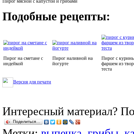
Пирог мясной с капустой и грибами
Подобные рецепты:
Пирог на сметане с
Пирог наливной на
Пирог с курин
индейкой
йогурте
фаршем из тво
теста
Версия для печати
Интересный материал? По
Поделиться…
Метки:
выпечка
,
грибы
,
к