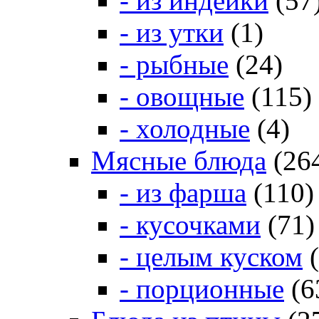
- из индейки
(57
- из утки
(1)
- рыбные
(24)
- овощные
(115)
- холодные
(4)
Мясные блюда
(26
- из фарша
(110)
- кусочками
(71)
- целым куском
(
- порционные
(6