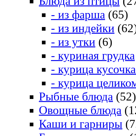
Блюда из птицы
(2
- из фарша
(65)
- из индейки
(62
- из утки
(6)
- куриная грудка
- курица кусочк
- курица целико
Рыбные блюда
(52)
Овощные блюда
(1
Каши и гарниры
(7